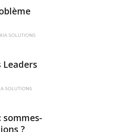
roblème
XIA SOLUTIONS
s Leaders
IA SOLUTIONS
 : sommes-
ions ?