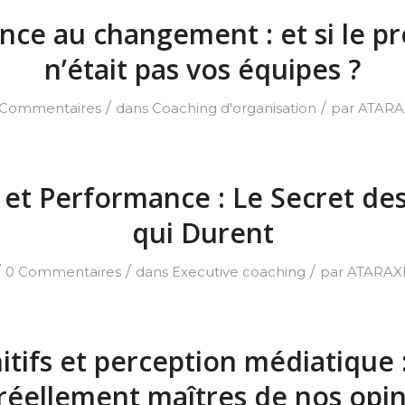
ance au changement : et si le p
n’était pas vos équipes ?
/
/
 Commentaires
dans
Coaching d'organisation
par
ATARA
 et Performance : Le Secret de
qui Durent
/
/
/
0 Commentaires
dans
Executive coaching
par
ATARAX
nitifs et perception médiatique
réellement maîtres de nos opin