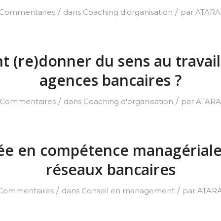
/
/
 Commentaires
dans
Coaching d'organisation
par
ATARA
(re)donner du sens au travail
agences bancaires ?
/
/
 Commentaires
dans
Coaching d'organisation
par
ATARA
ée en compétence managériale 
réseaux bancaires
/
/
Commentaires
dans
Conseil en management
par
ATARA