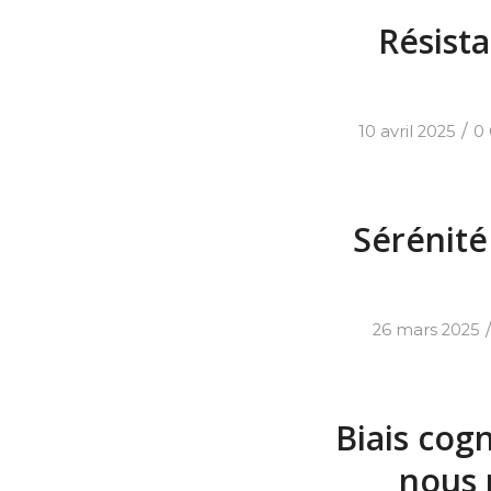
Résist
/
10 avril 2025
0
Sérénité
26 mars 2025
Biais cog
nous 