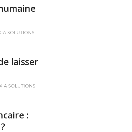
n humaine
XIA SOLUTIONS
de laisser
XIA SOLUTIONS
caire :
 ?