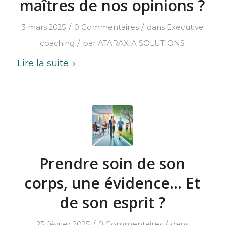
maîtres de nos opinions ?
/
/
3 mars 2025
0 Commentaires
dans
Executive
/
coaching
par
ATARAXIA SOLUTIONS
Lire la suite
Prendre soin de son
corps, une évidence… Et
de son esprit ?
/
/
25 février 2025
0 Commentaires
dans