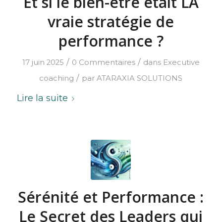
Et si le bien-être était LA
vraie stratégie de
performance ?
/
/
17 juin 2025
0 Commentaires
dans
Executive
/
coaching
par
ATARAXIA SOLUTIONS
Lire la suite
Sérénité et Performance :
Le Secret des Leaders qui