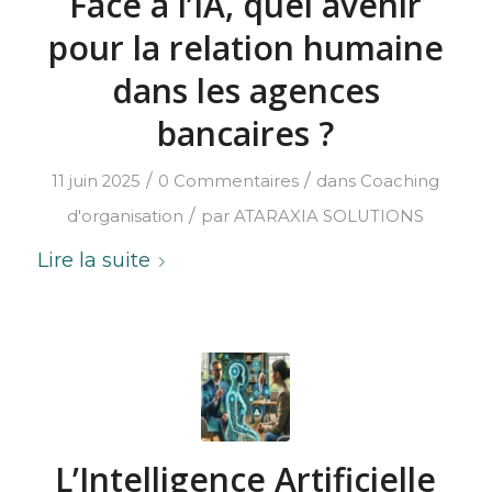
Face à l’IA, quel avenir
pour la relation humaine
dans les agences
bancaires ?
/
/
11 juin 2025
0 Commentaires
dans
Coaching
/
d'organisation
par
ATARAXIA SOLUTIONS
Lire la suite
L’Intelligence Artificielle