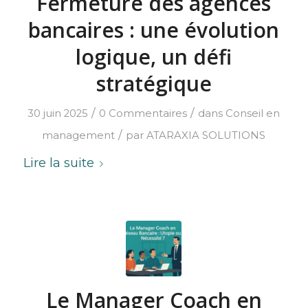
Fermeture des agences
bancaires : une évolution
logique, un défi
stratégique
/
/
30 juin 2025
0 Commentaires
dans
Conseil en
/
management
par
ATARAXIA SOLUTIONS
Lire la suite
Le Manager Coach en