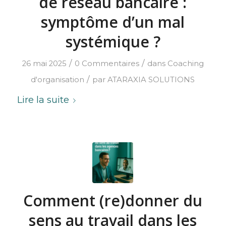
de réseau bancaire :
symptôme d’un mal
systémique ?
/
/
26 mai 2025
0 Commentaires
dans
Coaching
/
d'organisation
par
ATARAXIA SOLUTIONS
Lire la suite
Comment (re)donner du
sens au travail dans les