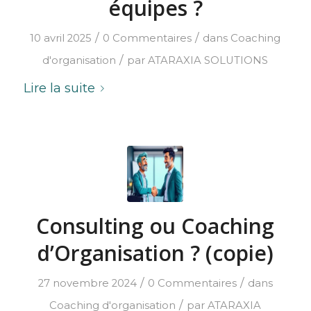
équipes ?
/
/
10 avril 2025
0 Commentaires
dans
Coaching
/
d'organisation
par
ATARAXIA SOLUTIONS
Lire la suite
Consulting ou Coaching
d’Organisation ? (copie)
/
/
27 novembre 2024
0 Commentaires
dans
/
Coaching d'organisation
par
ATARAXIA