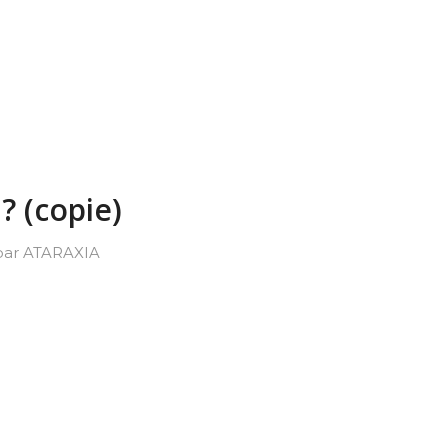
? (copie)
par
ATARAXIA