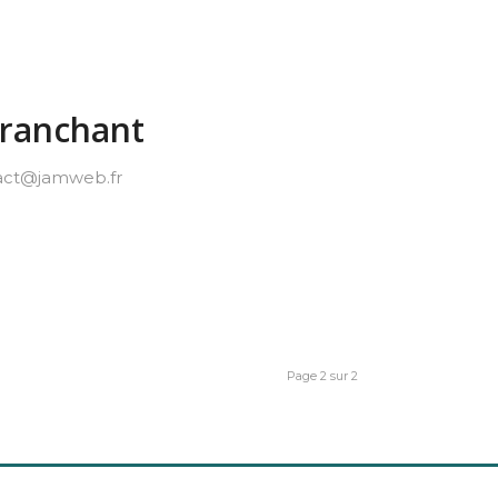
tranchant
act@jamweb.fr
Page 2 sur 2