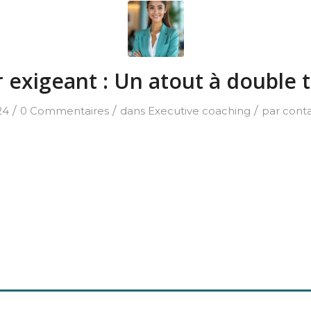
r exigeant : Un atout à double 
/
/
/
24
0 Commentaires
dans
Executive coaching
par
cont